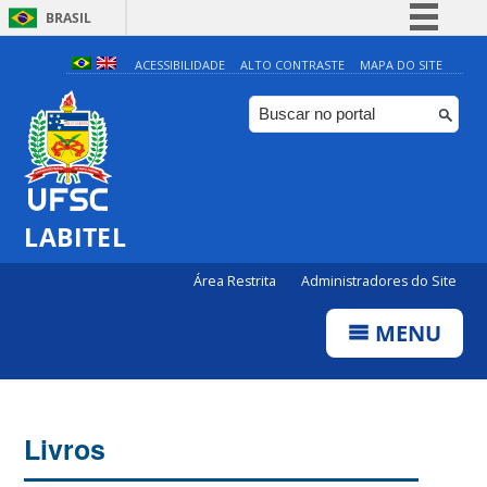
BRASIL
Simplifique!
ACESSIBILIDADE
ALTO CONTRASTE
MAPA DO SITE
Comunica BR
Participe
Acesso à informação
Legislação
LABITEL
Canais
Área Restrita
Administradores do Site
MENU
Livros