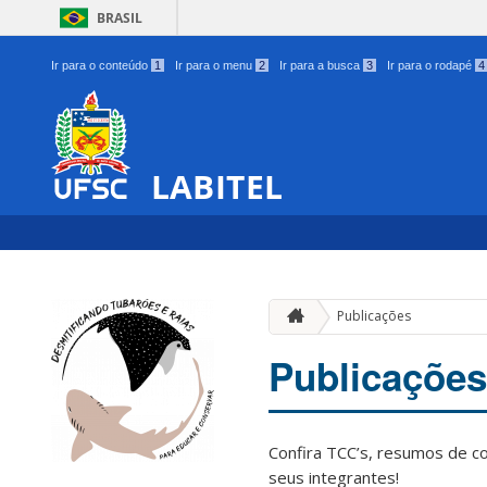
BRASIL
Ir para o conteúdo
1
Ir para o menu
2
Ir para a busca
3
Ir para o rodapé
4
LABITEL
Publicações
Publicações
Confira TCC’s, resumos de c
seus integrantes!