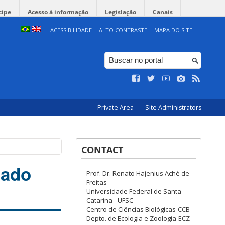
cipe
Acesso à informação
Legislação
Canais
ACESSIBILIDADE
ALTO CONTRASTE
MAPA DO SITE
Private Area
Site Administrators
CONTACT
zado
Prof. Dr. Renato Hajenius Aché de
Freitas
Universidade Federal de Santa
Catarina - UFSC
Centro de Ciências Biológicas-CCB
Depto. de Ecologia e Zoologia-ECZ