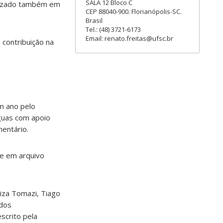
SALA 12 Bloco C
ilizado também em
CEP 88040-900. Florianópolis-SC.
Brasil
Tel.: (48) 3721-6173
Email: renato.freitas@ufsc.br
contribuição na
m ano pelo
íguas com apoio
mentário.
ine em arquivo
uiza Tomazi, Tiago
 dos
scrito pela