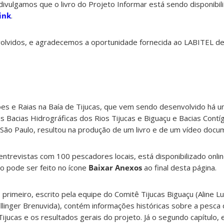
 divulgamos que o livro do Projeto Informar está sendo disponib
link
.
lvidos, e agradecemos a oportunidade fornecida ao LABITEL de 
ões e Raias na Baía de Tijucas, que vem sendo desenvolvido há u
 Bacias Hidrográficas dos Rios Tijucas e Biguaçu e Bacias Cont
e São Paulo, resultou na produção de um livro e de um vídeo docu
e entrevistas com 100 pescadores locais, está disponibilizado onl
 pode ser feito no ícone
Baixar Anexos
ao final desta página.
O primeiro, escrito pela equipe do Comitê Tijucas Biguaçu (Aline L
llinger Brenuvida), contém informações históricas sobre a pesca
jucas e os resultados gerais do projeto. Já o segundo capítulo, e