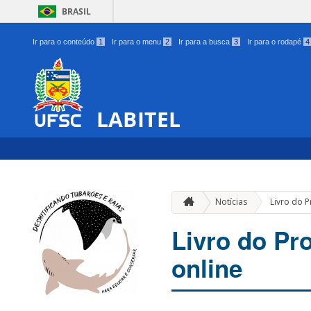
BRASIL
Ir para o conteúdo
1
Ir para o menu
2
Ir para a busca
3
Ir para o rodapé
4
LABITEL
Notícias
Livro do P
Livro do Pro
online