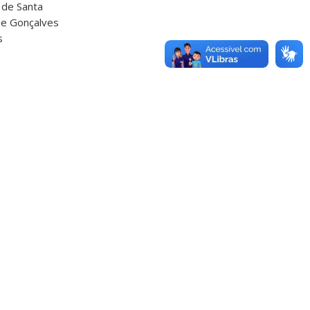
 de Santa
ue Gonçalves
s