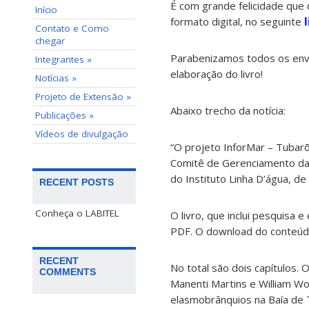
É com grande felicidade que
Início
formato digital, no seguinte
Contato e Como
chegar
Parabenizamos todos os envo
Integrantes »
elaboração do livro!
Notícias »
Projeto de Extensão »
Abaixo trecho da notícia:
Publicações »
Vídeos de divulgação
“O projeto InforMar – Tubar
Comitê de Gerenciamento das
do Instituto Linha D’água, d
RECENT POSTS
Conheça o LABITEL
O livro, que inclui pesquisa 
PDF. O download do conteúdo
RECENT
No total são dois capítulos. 
COMMENTS
Manenti Martins e William Wo
elasmobrânquios na Baía de Ti